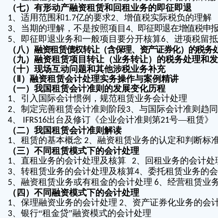
（七）有形动产融资租赁和回租业务的即征即退
、适用范围和
亿的要求
、增值税实际税负的理解
1
1.7
2
、当期的理解，不是按照项目
、即征即退在增值税申
3
4
、即征即退业务和一般项目要分开核算
、进项税留抵
5
6
（八）
融资租赁债权转让（含保理、资产证券化）的税务
（九）融资租赁项目转让（业务转让）的税务处理和发
（十）现场互动问题和其他涉税业务补充
（Ⅱ）融资租赁会计处理实务操作与案例精讲
（一）我国租赁会计准则的发展变化历程
、引入国际会计惯例，规范租赁业务会计处理
1
、制定完善租赁会计准则阶段
、与国际会计准则趋同
2
3
、
出台及修订《企业会计准则第
号—租赁》
4
IFRS16
21
（二）我国租赁会计准则解读
、租赁的基本概念
、融资租赁业务的认定和判断标
1
2
（三）不同租赁模式下的会计处理
、直租业务的会计处理及核算
、回租业务的会计处
1
2
、转租赁业务的会计处理及核算
、委托租赁业务的会
3
4
、融资租赁业务或有租金的会计处理
、经营租赁业
5
6
（四）不同融资模式下的会计处理
、保理融资业务的会计处理
、资产证券化业务的会
1
2
、银行“租金贷”融资模式的会计处理
3