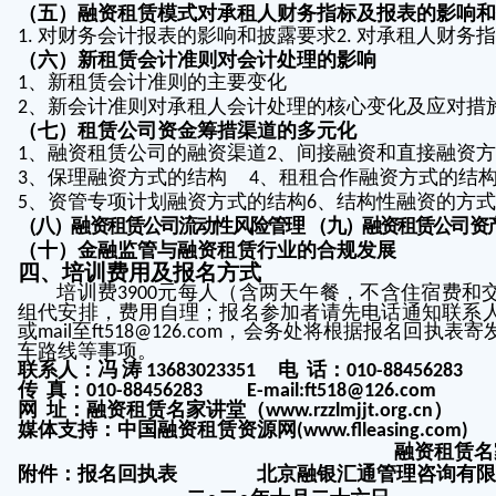
（五）融资租赁模式对承租人财务指标及报表的影响和
对财务会计报表的影响和披露要求
对承租人财务指
1.
2.
（六）新租赁会计准则对会计处理的影响
、新租赁会计准则的主要变化
1
、新会计准则对承租人会计处理的核心变化及应对措
2
（七）租赁公司资金筹措渠道的多元化
、融资租赁公司的融资渠道
、间接融资和直接融资方
1
2
、保理融资方式的结构
、租租合作融资方式的结
3
4
、资管专项计划融资方式的结构
、结构性融资的方式
5
6
（八）融资租赁公司流动性风险管理
（九）融资租赁公司资
（十）金融监管与融资租赁行业的合规发展
四、培训费用及报名方式
培训费
元每人（含两天午餐，不含住宿费和
3900
组代安排，费用自理；报名参加者请先电话通知联系
或
至
，会务处将根据报名回执表寄
mail
ft518@126.com
车路线等事项。
联系人：冯
涛
电
话：
13683023351
010-88456283
传
真：
010-88456283
E-mail:ft518@126.com
网
址：融资租赁名家讲堂（
）
www.rzzlmjjt.org.cn
媒体支持：中国融资租赁资源网
(www.flleasing.com)
融资租赁名
附件：报名回执表
北京融银汇通管理咨询有限