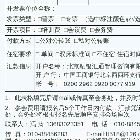
开发票单位全称：
发票类型：□普票
□专票
（选中标注颜色或√
开票项目：□培训费
□会议费
□会务费
付款方式
□公对公转账
□私对公转账
住宿要求
□
单间
□双床标准间
□不住宿
住宿时
汇款信息
开户名称：北京融银汇通管理咨询有
开
户
行：
中国工商银行北京西四环支
帐
号：
0200 2962 0920 0077 919
1
、此表格填完后请
mail
或传真至会务处，并及时
2
、参会费用请报名后
5
个工作日内付款，汇款凭
处，会务处将根据报名先后顺序安排会场座次
联系人：冯
涛
13683023351
电
话：
010-884
传
真：
010-88456283
E-mail:ft518@126