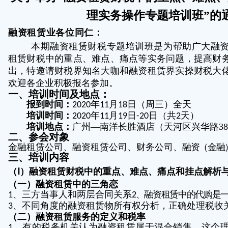
理实务操作专题培训班”
的
融资租赁业各位同仁：
本期融资租赁财税专题培训班是为帮助广大融
租赁财税中的重点、难点、痛点等实务问题，提高财
出，特邀请财税界知名大咖和融资租赁界实操财税大
欢迎各企业积极报名参加。
一、培训时间及地点：
报到时间：
年
月
日（周三）全天
2020
11
18
培训时间：
年
月
日
日（共
天）
2020
11
19
-20
2
培训地点：
广州—南洋长胜酒店（天河区兴华路
3
二、参会对象
金融租赁公司、融资租赁公司、财务公司、
融资（金融
三、培训内容
（Ⅰ）融资租赁财税中的重点、难点、痛点和挂点解析
（一）融资租赁中的三角恋
、三方当事人和两层合同关系
、融资租赁中的代购是
1
2
、不同角度的融资租赁物所有权分析，正确处理税收
3
（二）融资租赁服务的定义和税率
、有的税务机关认为融资租赁属于混合销售，这个
1