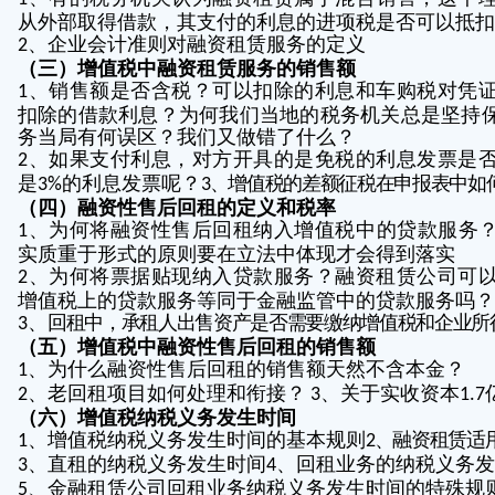
从外部取得借款，其支付的利息的进项税是否可以抵扣
、企业会计准则对融资租赁服务的定义
2
（三）增值税中融资租赁服务的销售额
、销售额是否含税？可以扣除的利息和车购税对凭
1
扣除的借款利息？为何我们当地的税务机关总是坚持
务当局有何误区？我们又做错了什么？
、如果支付利息，对方开具的是免税的利息发票是
2
是
的利息发票呢？
、增值税的差额征税在申报表中如
3%
3
（四）融资性售后回租的定义和税率
、为何将融资性售后回租纳入增值税中的贷款服务
1
实质重于形式的原则要在立法中体现才会得到落实
、为何将票据贴现纳入贷款服务？融资租赁公司可
2
增值税上的贷款服务等同于金融监管中的贷款服务吗？
、
回租中，承租人出售资产是否需要缴纳增值税和企业所
3
（五）增值税中融资性售后回租的销售额
、为什么融资性售后回租的销售额天然不含本金？
1
、老回租项目如何处理和衔接？
、关于实收资本
2
3
1.7
（六）增值税纳税义务发生时间
、增值税纳税义务发生时间的基本规则
、融资租赁适
1
2
、直租的纳税义务发生时间
、回租业务的纳税义务发
3
4
、金融租赁公司回租业务纳税义务发生时间的特殊规
5