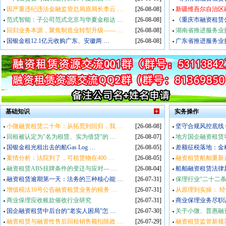
因严重违纪违法金融监管总局原局长李云
…
[26-08-08]
新疆维吾尔自治区
范式智能：子公司范式北京与华夏金租达
…
[26-08-08]
《重庆市融资租赁
回归业务本源，聚焦制造业转型升级——
…
[26-08-08]
湖南省推进服务业
国银金租12.1亿元收购广东、安徽两
…
[26-08-08]
广东省推进服务业
基础知识
实务操作
小微融资租赁二十年：从拓荒到回归，我
…
[26-08-08]
坚守合规风控底线 
回租被认定为"名为租赁、实为借贷"的
…
[26-08-07]
地方国企融资租赁
国银金租光租出去的船Gas Log
…
[26-08-05]
差额征税落地：金
案情分析：法院判了，可租赁物在400
…
[26-08-05]
融资租赁船舶重新
融资租赁ABS挂牌条件的变迁与应对—
…
[26-08-04]
船舶融资租赁法律
融资租赁逾期第一天：法务的三种核心能
…
[26-07-31]
保理行业“二十二
增值税法10号公告融资租赁业务的税务
…
[26-07-31]
从原理到实操： 
商业保理应收账款催收行业研究
[26-07-31]
商业保理业务尽职
国企融资租赁中后台的“老实人困局”怎
…
[26-07-30]
关于小微、普惠融
融资租赁与融资性售后回租销售额扣除政
…
[26-07-29]
融资租赁监管新规