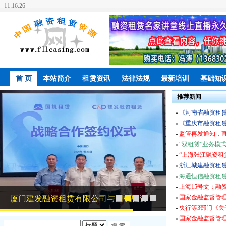
11:16:27
首 页
本站简介
租赁资讯
法律法规
最新培训
基础知
推荐新闻
《河南省融资租
《重庆市融资租
监管再发通知，
“双租赁”业务模
“上海张江融资租赁
浙江城建融资租赁
海通恒信融资租
上海15号文：融
国家金融监督管理
厦门建发融资租赁有限公司与国机融资
昆仑金租与南
工银金租新签
重庆鈊渝金租
央行等3部门《
国家金融监督管
租
合
协