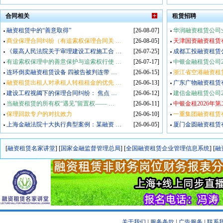
合同相关
租赁招聘
融资租赁中的“善意取得”
[26-08-07]
华润融资租赁公司
商业保理合同纠纷（有追索权保理合同关
…
[26-08-05]
天津国资融资租赁有
《最高人民法院关于审理建设工程施工合
…
[26-07-25]
成都工投融资租赁公
有追索权保理中的善意保护与追索权行使
…
[26-07-17]
中银金融租赁公司2
连环倒卖融资租赁设备 四被告被判连带
…
[26-06-15]
浙江省空港融资租
融资租赁出租人对承租人转租租金的优先
…
[26-06-13]
广东广物融资租赁
建设工程视阈下的保理合同纠纷： 焦点
…
[26-06-12]
建信金融租赁公司2
当融资租赁的所有权“遇见”留置权——
…
[26-06-11]
中银金租2026年
保理回款专户的对抗效力
[26-06-10]
一重集团融资租赁
上海金融法院十大执行典型案例：某融资
…
[26-06-05]
厦门金圆融资租赁
[
融资租赁名家讲堂
]
[
国家金融监督管理总局
]
[
全国融资租赁企业管理信息系统
]
[
融
关于我们
|
服务条款
|
广告服务
|
联系