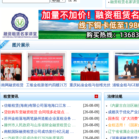
融资租赁名家讲堂
图片展示
网融资租赁
工银金租新签约四艘21万
重庆鈊渝金租与创维光伏
浦银金租与GE航空
签
租赁资讯
法律法规
信银租赁(海南)有限公司落地海口江东
…
[26-08-09]
《内蒙古自治区融
贷款购车变融资租赁 合同现多处疑点
…
[26-08-09]
成都关于优化产业
苏州金租落地两笔扬州造船企业直租业务
…
[26-08-09]
国务院《扩大消费
滕州市人民政府与山东省财金融资租赁公
…
[26-08-09]
金租适用！《国家
南航国际融资租赁公司成功发行4亿元超
…
[26-08-09]
辽宁省省属企业违
一汽租赁公司成功发行2026年度第四
…
[26-08-09]
《河南省融资租赁