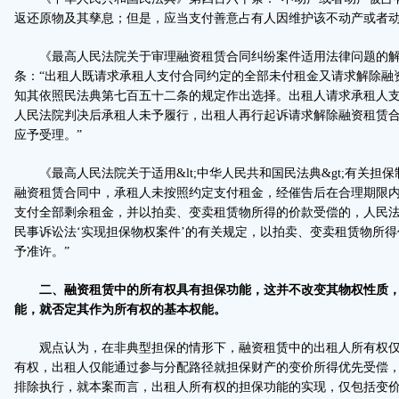
返还原物及其孳息；但是，应当支付善意占有人因维护该不动产或者动
《最高人民法院关于审理融资租赁合同纠纷案件适用法律问题的解释
条：“出租人既请求承租人支付合同约定的全部未付租金又请求解除融
知其依照民法典第七百五十二条的规定作出选择。出租人请求承租人
人民法院判决后承租人未予履行，出租人再行起诉请求解除融资租赁
应予受理。”
《最高人民法院关于适用&lt;中华人民共和国民法典&gt;有关担保
融资租赁合同中，承租人未按照约定支付租金，经催告后在合理期限
支付全部剩余租金，并以拍卖、变卖租赁物所得的价款受偿的，人民
民事诉讼法‘实现担保物权案件’的有关规定，以拍卖、变卖租赁物所
予准许。”
二、融资租赁中的所有权具有担保功能，这并不改变其物权性质
能，就否定其作为所有权的基本权能。
观点认为，在非典型担保的情形下，融资租赁中的出租人所有权仅具
有权，出租人仅能通过参与分配路径就担保财产的变价所得优先受偿
排除执行，就本案而言，出租人所有权的担保功能的实现，仅包括变