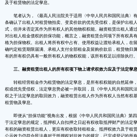
及于租赁物的法定孳息。
笔者认为，《最高人民法院关于适用〈中华人民共和国民法典〉有
条确认了出租人对租赁物拍卖、变卖价款的优先受偿权，是保护出租
式，但并未否定其作为所有权人的其他物权权能。融资租赁出租人通
对出租人租金债权的担保功能，概言之，融资租赁合同项下所有权具
格为担保物权。出租人将所有权中占有、使用权益让渡给承租人，在
确约定租赁期限届满、承租人支付全部租金及留购价款后，租赁物归
有的所有权仍具有一般所有权人的物权权能，该所有权足以排除执行
三、融资租赁出租人的所有权项下物上请求权效力应及于法定孳
转租经营租金作为租赁物的法定孳息，是所有权权能的自然延伸，
权或优先受偿权，法定孳息势必被一并取回，且《中华人民共和国民
权之于法定孳息的取回效力，融资租赁出租人作为所有权人当然有权
租赁物及孳息。
即便从“担保功能”视角出发，根据《中华人民共和国民法典》第四
于法定孳息的规定，抵押权人自扣押之日起有权收取抵押财产的法定
有权的融资租赁出租人，更应有权收取转租租金。抵押权效力及于租
公示效力仍符合民法典对于抵押权对抗效力的规定，已完成登记的所