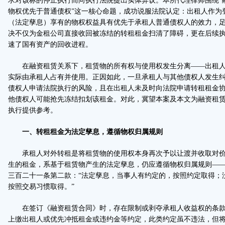
求对该标的停止执行而向执行法院提出实体异议。本所代理律师围绕“
物权优先于普通债权”这一核心命题，成功说服法院认定：出租人作为
（法定孳息）享有的物权权益具有优先于承租人普通债权人的效力，
决不仅为金租公司直接收回被冻结的转租租金扫清了障碍，更在后续
速了国有资产的回收进程。
在融资租赁关系下，租赁物的所有权与使用权发生分离——出租人
实际由承租人占有并使用。正因如此，一旦承租人与其他债权人发生
债权人申请法院执行的风险，且在出租人未及时向法院申请转租租金
他债权人可能抢先冻结扣划该租金。对此，冀望本案及本文为融资租
执行提供参考。
一、转租租金为法定孳息，遵循物权归属规则
承租人对外转租是将租赁物的使用权本身再次予以让渡并收取对价
生的租金，系基于租赁物产生的法定孳息，仍应遵循物权归属规则—
三百二十一条第二款：“法定孳息，当事人有约定的，按照约定取得；
按照交易习惯取得。”
在签订《融资租赁合同》时，存在限制或剥夺承租人收益权的条款
上缴出租人或优先冲抵租金或违约金等约定，此类约定虽不违法，但