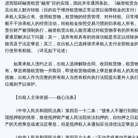
进而阻碍融资租赁“融资”目的实现，因此并非通用条款。《融资租赁
且出租人默许转租（目的在于维持租赁物正常运营以保障租金的支付
承租人实际占有、使用租赁物，租赁物的经营管理、对外转租、日常
般不干涉承租人的经营活动，转租租金按照交易习惯则归承租人所有
责任财产被强制执行，融资租赁出租人能否通过对租赁物享有的所有
要逐层解决以下问题：其一，该所有权具有的担保功能是否足以排除
能否及于法定孳息；其三，在出租人已选择请求承租人支付全部租金
行使所有权能。（详见如下论述）
如果承租人违约之后，出租人选择解除合同、收回租赁物，租赁物
有，孳息将随租赁物一并取回，即使租赁物或物上孳息被承租人的其
措施，出租人作为完整的所有权人当然有权向执行法院提出案外人执
位规则予以保护。
【出租人主张依据——核心法条】
《中华人民共和国民法典》第四百一十二条：“债务人不履行到期
现抵押权的情形，致使抵押财产被人民法院依法扣押的，自扣押之日
产的天然孳息或者法定孳息，但是抵押权人未通知应当清偿法定孳息义
《中华人民共和国民法典》第四百六十条：“不动产或者动产被占