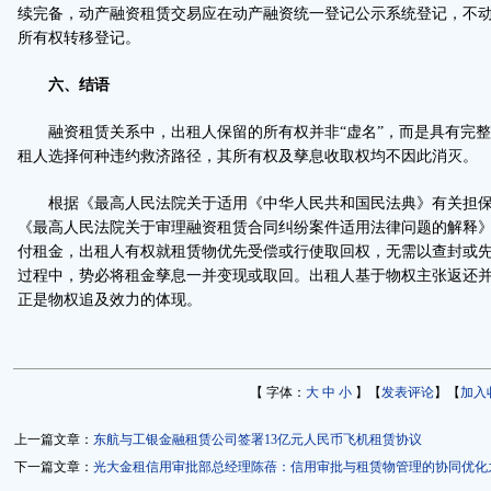
续完备，动产融资租赁交易应在动产融资统一登记公示系统登记，不
所有权转移登记。
六、结语
融资租赁关系中，出租人保留的所有权并非“虚名”，而是具有完整
租人选择何种违约救济路径，其所有权及孳息收取权均不因此消灭。
根据《最高人民法院关于适用《中华人民共和国民法典》有关担保
《最高人民法院关于审理融资租赁合同纠纷案件适用法律问题的解释
付租金，出租人有权就租赁物优先受偿或行使取回权，无需以查封或
过程中，势必将租金孳息一并变现或取回。出租人基于物权主张返还
正是物权追及效力的体现。
【 字体：
大
中
小
】【
发表评论
】【
加入
上一篇文章：
东航与工银金融租赁公司签署13亿元人民币飞机租赁协议
下一篇文章：
光大金租信用审批部总经理陈蓓：信用审批与租赁物管理的协同优化