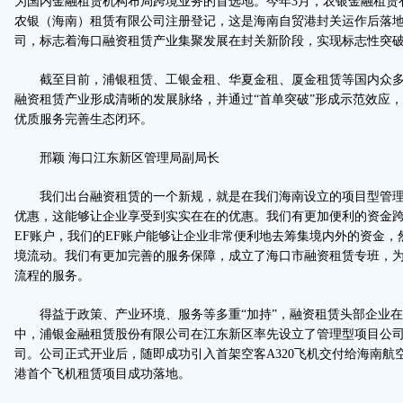
为国内金融租赁机构布局跨境业务的首选地。今年3月，农银金融租赁
农银（海南）租赁有限公司注册登记，这是海南自贸港封关运作后落
司，标志着海口融资租赁产业集聚发展在封关新阶段，实现标志性突
截至目前，浦银租赁、工银金租、华夏金租、厦金租赁等国内众多
融资租赁产业形成清晰的发展脉络，并通过“首单突破”形成示范效应
优质服务完善生态闭环。
邢颖 海口江东新区管理局副局长
我们出台融资租赁的一个新规，就是在我们海南设立的项目型管理公
优惠，这能够让企业享受到实实在在的优惠。我们有更加便利的资金
EF账户，我们的EF账户能够让企业非常便利地去筹集境内外的资金
境流动。我们有更加完善的服务保障，成立了海口市融资租赁专班，
流程的服务。
得益于政策、产业环境、服务等多重“加持”，融资租赁头部企业在海
中，浦银金融租赁股份有限公司在江东新区率先设立了管理型项目公
司。公司正式开业后，随即成功引入首架空客A320飞机交付给海南航
港首个飞机租赁项目成功落地。