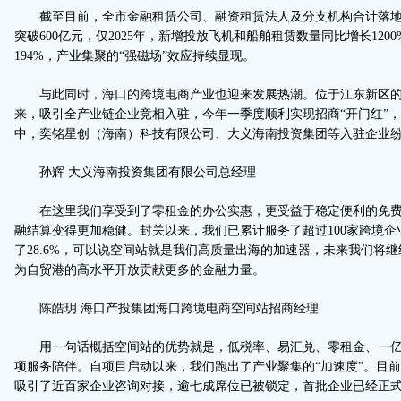
截至目前，全市金融租赁公司、融资租赁法人及分支机构合计落地2
突破600亿元，仅2025年，新增投放飞机和船舶租赁数量同比增长12
194%，产业集聚的“强磁场”效应持续显现。
与此同时，海口的跨境电商产业也迎来发展热潮。位于江东新区的
来，吸引全产业链企业竞相入驻，今年一季度顺利实现招商“开门红”
中，奕铭星创（海南）科技有限公司、大义海南投资集团等入驻企业
孙辉 大义海南投资集团有限公司总经理
在这里我们享受到了零租金的办公实惠，更受益于稳定便利的免费
融结算变得更加稳健。封关以来，我们已累计服务了超过100家跨境
了28.6%，可以说空间站就是我们高质量出海的加速器，未来我们将
为自贸港的高水平开放贡献更多的金融力量。
陈皓玥 海口产投集团海口跨境电商空间站招商经理
用一句话概括空间站的优势就是，低税率、易汇兑、零租金、一亿
项服务陪伴。自项目启动以来，我们跑出了产业聚集的“加速度”。目
吸引了近百家企业咨询对接，逾七成席位已被锁定，首批企业已经正