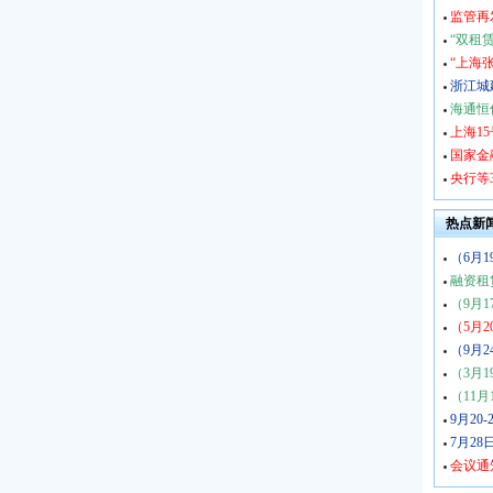
监管再
“双租
“上海
浙江城
海通恒
上海1
国家金
央行等
热点新
（6月1
融资租
（9月1
（5月2
（9月2
（3月1
（11月
9月20
7月28
会议通