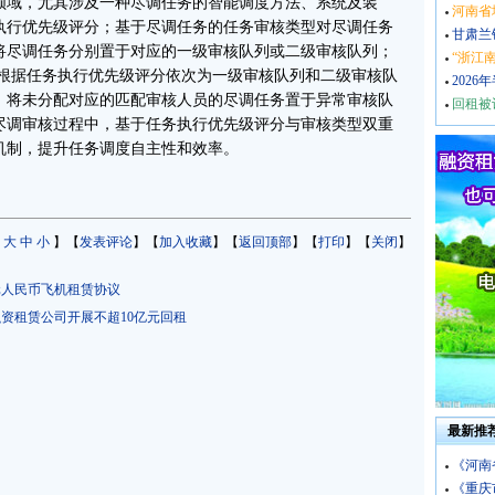
域，尤其涉及一种尽调任务的智能调度方法、系统及装
河南省
执行优先级评分；基于尽调任务的任务审核类型对尽调任务
甘肃兰
将尽调任务分别置于对应的一级审核队列或二级审核队列；
“浙江
，根据任务执行优先级评分依次为一级审核队列和二级审核队
202
；将未分配对应的匹配审核人员的尽调任务置于异常审核队
回租被
尽调审核过程中，基于任务执行优先级评分与审核类型双重
机制，提升任务调度自主性和效率。
：
大
中
小
】【
发表评论
】【
加入收藏
】【
返回顶部
】【
打印
】【
关闭
】
元人民币飞机租赁协议
资租赁公司开展不超10亿元回租
最新推
《河南
《重庆