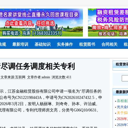
法规
最新培训
基础知识
实务操作
租赁图书
合同相关
租
请尽调任务调度相关专利
租赁资
文章来源:互联网 文章作者:admin 浏览次数:411
示，江苏金融租赁股份有限公司申请一项名为“尽调任务的
最新新
N122198443A，申请号为CN202610247432.5，申
喜相逢
为2026年3月2日，发明人杨丽琳、刘奇奇、孙本、许治威、
光大金
有限公司，专利代理师房文亮，分类号G06Q10/0631、
关于拟
202
202